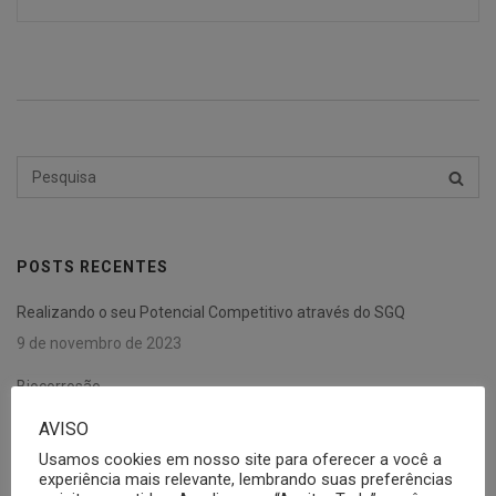
Pesquisar
PESQU
por:
POSTS RECENTES
Realizando o seu Potencial Competitivo através do SGQ
9 de novembro de 2023
Biocorrosão.
30 de janeiro de 2023
AVISO
Usamos cookies em nosso site para oferecer a você a
Fluência em materiais poliméricos.
experiência mais relevante, lembrando suas preferências
21 de fevereiro de 2022