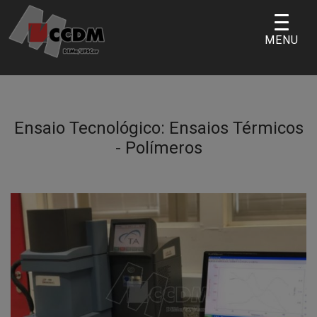
Skip
to
MENU
content
Ensaio Tecnológico:
Ensaios Térmicos
- Polímeros