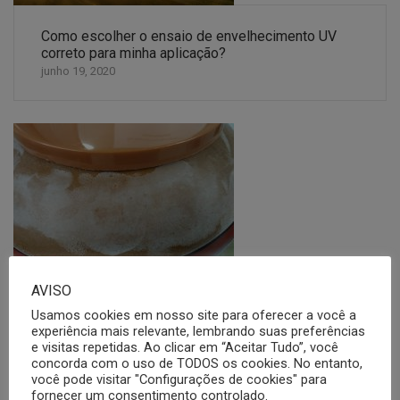
Como escolher o ensaio de envelhecimento UV
correto para minha aplicação?
junho 19, 2020
AVISO
A eflorescência em filtros de barro
Usamos cookies em nosso site para oferecer a você a
junho 06, 2020
experiência mais relevante, lembrando suas preferências
e visitas repetidas. Ao clicar em “Aceitar Tudo”, você
concorda com o uso de TODOS os cookies. No entanto,
você pode visitar "Configurações de cookies" para
fornecer um consentimento controlado.