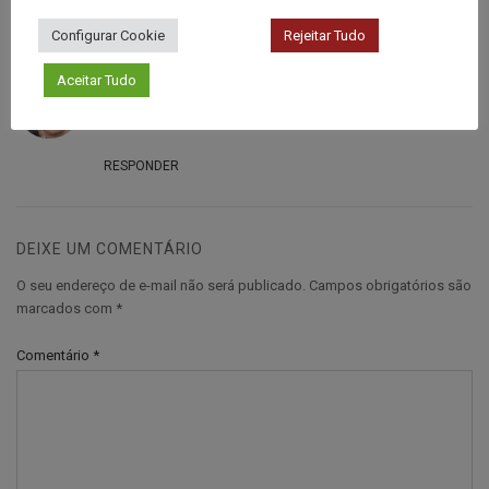
Configurar Cookie
Rejeitar Tudo
1 COMMENT
Aceitar Tudo
locação de computadores
21 de março de 2024
muito bom
RESPONDER
DEIXE UM COMENTÁRIO
O seu endereço de e-mail não será publicado.
Campos obrigatórios são
marcados com
*
Comentário
*