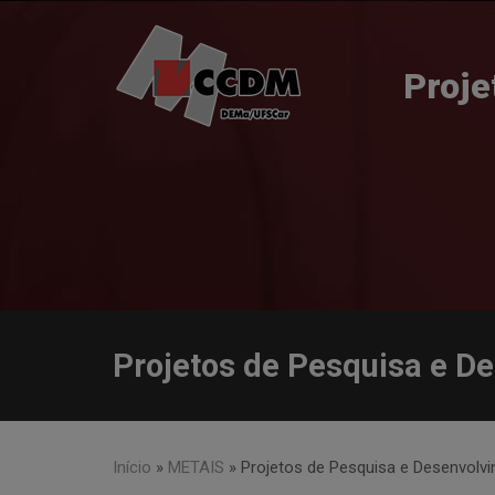
Skip
to
content
Proje
Projetos de Pesquisa e D
Início
»
METAIS
»
Projetos de Pesquisa e Desenvolv