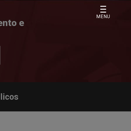
MENU
ento e
licos