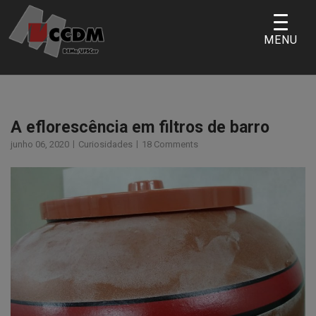
Skip
to
MENU
content
A eflorescência em filtros de barro
junho 06, 2020
Curiosidades
18 Comments