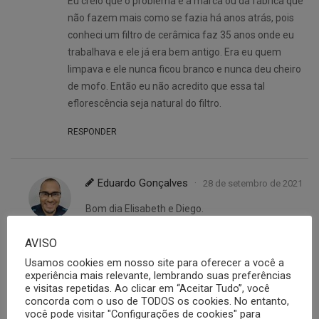
Eu creio que o problema é a marca ou da fábrica que
não fazem mais como se fazia há anos atrás, pois
conheci um filtro de cerâmica faz 35 anos onde eu
trabalhava e ele já era bem antigo. Era eu quem
limpava e ele nunca ficou branco e nunca deu cheiro
de mofo. Então eu não acredito que essa tal
eflorescência seja natural do filtro.
RESPONDER
Eduardo Gonçalves
28 de setembro de 2021
Bom dia Elisabeth e Diego.
Primeiramente obrigado pelos comentários.
AVISO
Usamos cookies em nosso site para oferecer a você a
Segue a resposta de nossa supervisora do
experiência mais relevante, lembrando suas preferências
laboratório de Filtros Giovanna Morbioli.
e visitas repetidas. Ao clicar em “Aceitar Tudo”, você
concorda com o uso de TODOS os cookies. No entanto,
Os fabricantes aconselham que a limpeza seja
você pode visitar "Configurações de cookies" para