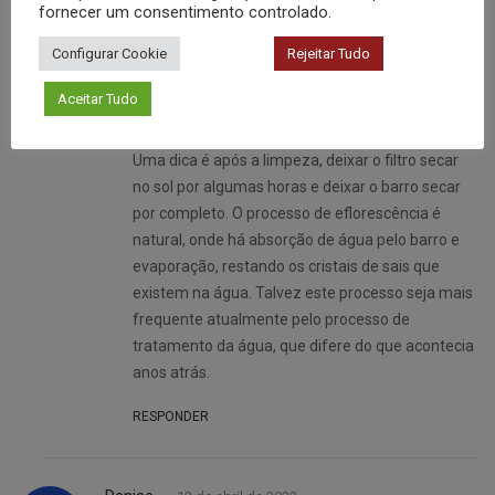
realizada apenas com uma bucha limpa e água
fornecer um consentimento controlado.
corrente, não devendo utilizar produtos de
Configurar Cookie
Rejeitar Tudo
limpeza ou materiais abrasivos na vela ou filtro,
pois isso pode interferir no desempenho do
Aceitar Tudo
material e absorver algum gosto indesejável.
Uma dica é após a limpeza, deixar o filtro secar
no sol por algumas horas e deixar o barro secar
por completo. O processo de eflorescência é
natural, onde há absorção de água pelo barro e
evaporação, restando os cristais de sais que
existem na água. Talvez este processo seja mais
frequente atualmente pelo processo de
tratamento da água, que difere do que acontecia
anos atrás.
RESPONDER