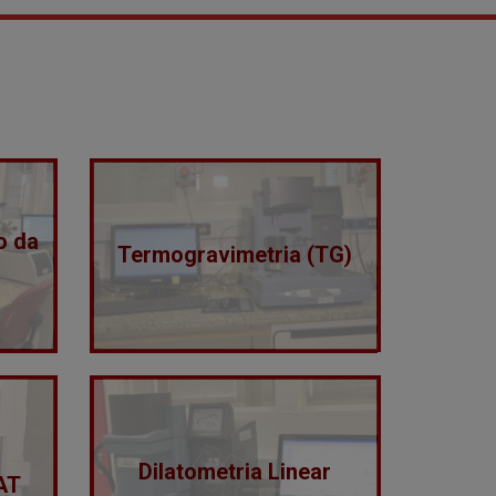
o da
Termogravimetria (TG)
Dilatometria Linear
AT