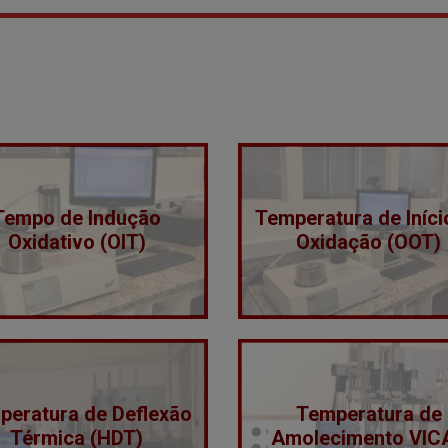
Tempo de Indução
Temperatura de Iníci
Oxidativo (OIT)
Oxidação (OOT)
peratura de Deflexão
Temperatura de
Térmica (HDT)
Amolecimento VIC