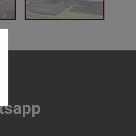
tsapp