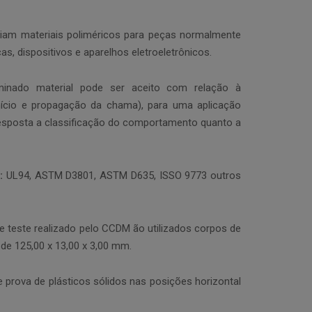
aliam materiais poliméricos para peças normalmente
as, dispositivos e aparelhos eletroeletrônicos.
minado material pode ser aceito com relação à
 início e propagação da chama), para uma aplicação
esposta a classificação do comportamento quanto a
:
UL94, ASTM D3801, ASTM D635, ISSO 9773 outros
 teste realizado pelo CCDM ão utilizados corpos de
e 125,00 x 13,00 x 3,00 mm.
e prova de plásticos sólidos nas posições horizontal