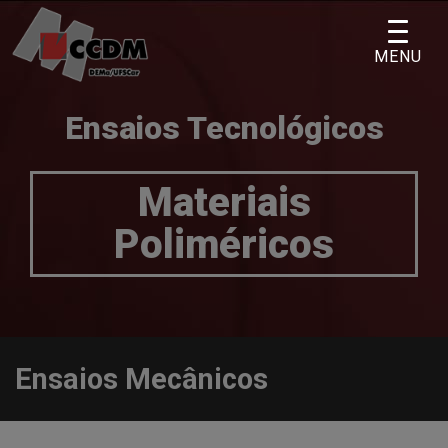
Skip
to
MENU
content
Ensaios Tecnológicos
Materiais
Poliméricos
Ensaios Mecânicos