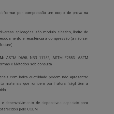
 deformar por compressão um corpo de prova na
.
diversas aplicações são módulo elástico, limite de
 escoamento e resistência à compressão (a não ser
rature).
DM:
ASTM D695, NBR 11752, ASTM F2883, ASTM
ormas e Métodos sob consulta
eriais com baixa ductilidade podem não apresentar
o materiais que rompem por fratura frágil têm a
ida.
 e desenvolvimento de dispositivos especiais para
oferecidos pelo CCDM.