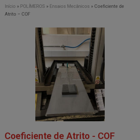
Início
»
POLÍMEROS
»
Ensaios Mecânicos
»
Coeficiente de
Atrito – COF
Coeficiente de Atrito - COF