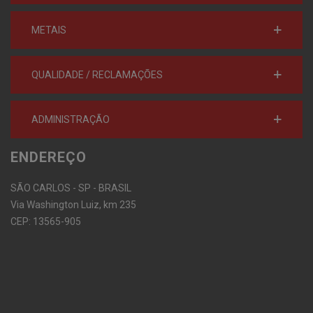
METAIS
QUALIDADE / RECLAMAÇÕES
ADMINISTRAÇÃO
ENDEREÇO
SÃO CARLOS - SP - BRASIL
Via Washington Luiz, km 235
CEP: 13565-905