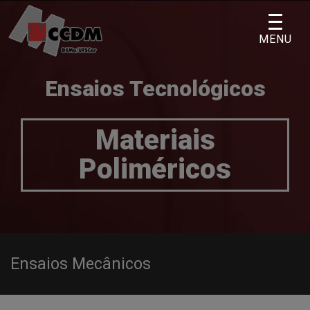
Skip
to
MENU
content
Ensaios Tecnológicos
Materiais
Poliméricos
Ensaios Mecânicos