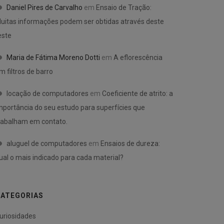
Daniel Pires de Carvalho
em
Ensaio de Tração:
uitas informações podem ser obtidas através deste
este
Maria de Fátima Moreno Dotti
em
A eflorescência
m filtros de barro
locação de computadores
em
Coeficiente de atrito: a
mportância do seu estudo para superfícies que
rabalham em contato.
aluguel de computadores
em
Ensaios de dureza:
ual o mais indicado para cada material?
ATEGORIAS
uriosidades