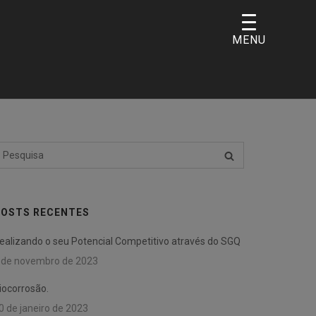
MENU
esquisar
PESQUISA
or:
OSTS RECENTES
ealizando o seu Potencial Competitivo através do SGQ
 de novembro de 2023
iocorrosão.
0 de janeiro de 2023