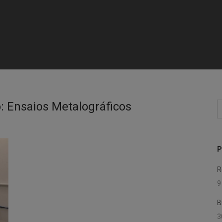
o:
Ensaios Metalográficos
P
p
P
R
9
B
3