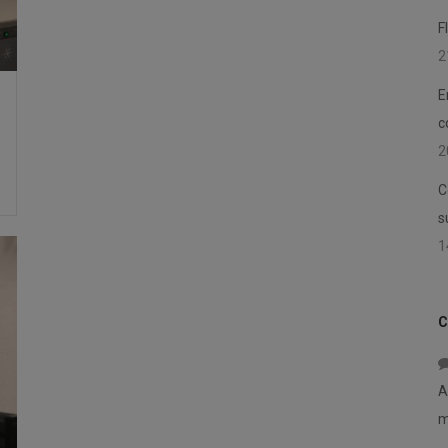
F
2
E
c
2
C
s
1
C
A
m