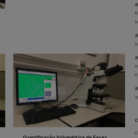
M
t
e
i
t
q
C
C
Quantificação Volumétrica de Fases