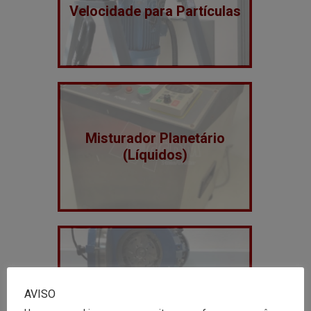
Velocidade para Partículas
Misturador Planetário
(Líquidos)
Moinhos
AVISO