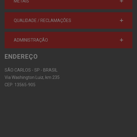
METAIS
QUALIDADE / RECLAMAÇÕES
ADMINISTRAÇÃO
ENDEREÇO
SÃO CARLOS - SP - BRASIL
Via Washington Luiz, km 235
CEP: 13565-905