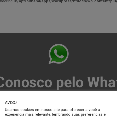
ndering. in
/opt/bitnami/apps/wordpress/htdocs/wp-content/plug
 Conosco pelo Wha
(16) 3306-6476
AVISO
Usamos cookies em nosso site para oferecer a você a
experiência mais relevante, lembrando suas preferências e