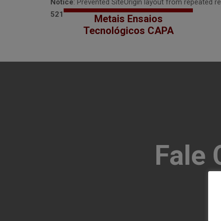
Notice
: Prevented SiteOrigin layout from repeated re
521
Metais Ensaios
Tecnológicos CAPA
Fale