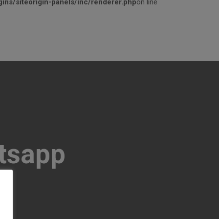
ins/siteorigin-panels/inc/renderer.php
on line
tsapp