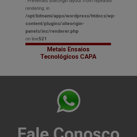
: Prevented SiteOrigin layout from repeated
rendering. in
/opt/bitnami/apps/wordpress/htdocs/wp-
content/plugins/siteorigin-
panels/inc/renderer.php
on line
521
Metais Ensaios
Tecnológicos CAPA
Fale Conosco