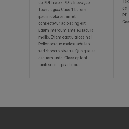
Tec
de PDI Início » PDI » Inovação
de 
Tecnológica Case 1 Lorem
PDI
ipsum dolor sit amet,
Cas
consectetur adipiscing elit.
Etiam interdum ante eu iaculis
mollis. Etiam eget ultrices nisl.
Pellentesque malesuada leo
sed rhoncus viverra. Quisque at
aliquam justo. Class aptent
taciti sociosqu ad litora…