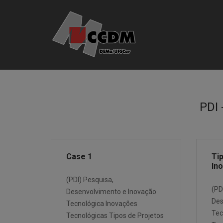
Skip
to
content
PDI 
Case 1
Ti
In
(PDI) Pesquisa,
(PD
Desenvolvimento e Inovação
Des
Tecnológica Inovações
Tec
Tecnológicas Tipos de Projetos