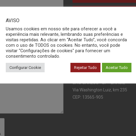
METAIS
AVISO
Usamos cookies em nosso site para oferecer a você a
QUALIDADE / RECLAMAÇÕ
experiência mais relevante, lembrando suas preferências e
visitas repetidas. Ao clicar em “Aceitar Tudo”, você concorda
com o uso de TODOS os cookies. No entanto, você pode
visitar "Configurações de cookies" para fornecer um
ADMINISTRAÇÃO
consentimento controlado.
Configurar Cookie
Rejeitar Tudo
Aceitar Tudo
ENDEREÇO
SÃO CARLOS - SP - BRASIL
Via Washington Luiz, km 235
CEP: 13565-905